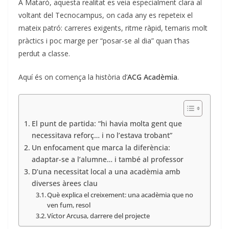
A Mataró, aquesta realitat es veia especialment clara al
voltant del Tecnocampus, on cada any es repeteix el
mateix patró: carreres exigents, ritme ràpid, temaris molt
pràctics i poc marge per “posar-se al dia” quan t’has
perdut a classe.
Aquí és on comença la història d’
ACG Acadèmia
.
El punt de partida: “hi havia molta gent que
necessitava reforç… i no l’estava trobant”
Un enfocament que marca la diferència:
adaptar-se a l’alumne… i també al professor
D’una necessitat local a una acadèmia amb
diverses àrees clau
Què explica el creixement: una acadèmia que no
ven fum, resol
Víctor Arcusa, darrere del projecte