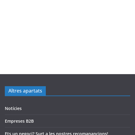
Altres apartats
Notícies
Empreses B2B
Ets un negoci? Surt a les nostres recomanancions!