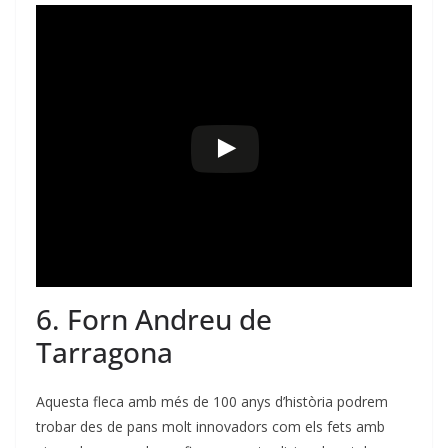
6. Forn Andreu de
Tarragona
Aquesta fleca amb més de 100 anys d’història podrem
trobar des de pans molt innovadors com els fets amb